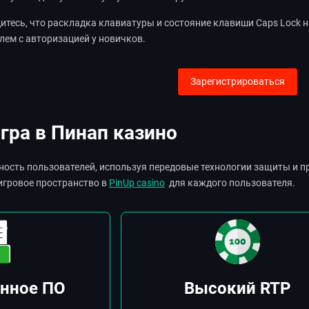
итесь, что раскладка клавиатуры и состояние клавиши Caps Lock 
лем с авторизацией у новичков.
Зарегистрироваться
гра в Пинап казино
ость пользователей, используя передовые технологии защиты и п
игровое пространство в
PinUp casino
для каждого пользователя.
нное ПО
Высокий RTP