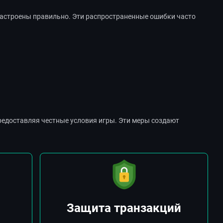
настроены правильно. Эти распространенные ошибки часто
редоставляя честные условия игры. Эти меры создают
Защита транзакций