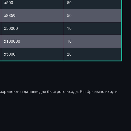
х500
50
x8859
50
х50000
10
х100000
10
х5000
20
охраняются данные для быстрого входа. Pin Up casino вход в