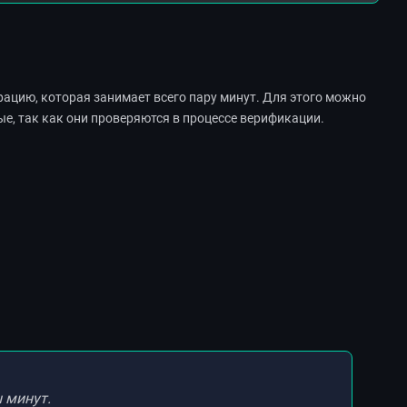
рацию, которая занимает всего пару минут. Для этого можно
е, так как они проверяются в процессе верификации.
 минут.