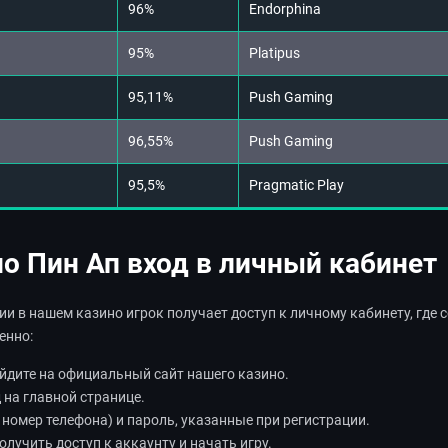
96%
Endorphina
95%
Platipus
95,11%
Push Gaming
96,55%
Push Gaming
95,5%
Pragmatic Play
о Пин Ап вход в личный кабинет
и в нашем казино игрок получает доступ к личному кабинету, где с
енно:
ейдите на официальный сайт нашего казино.
 на главной странице.
и номер телефона) и пароль, указанные при регистрации.
лучить доступ к аккаунту и начать игру.