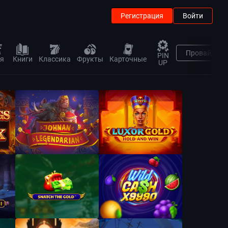
Регистрация
Войти
Провайдер
PIN
я
Книги
Классика
Фрукты
Карточные
UP