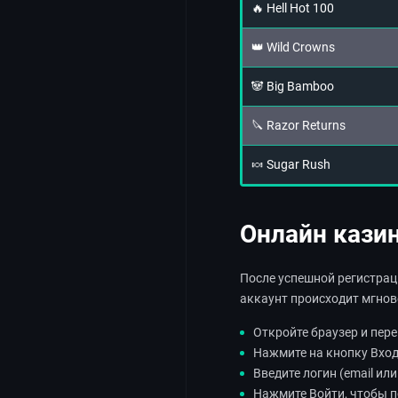
🔥 Hell Hot 100
👑 Wild Crowns
🐼 Big Bamboo
🔪 Razor Returns
🍬 Sugar Rush
Онлайн казин
После успешной регистраци
аккаунт происходит мгнов
Откройте браузер и пер
Нажмите на кнопку Вход
Введите логин (email ил
Нажмите Войти, чтобы по