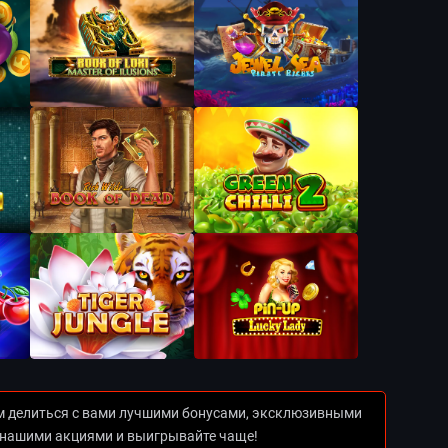
ем делиться с вами лучшими бонусами, эксклюзивными
а нашими акциями и выигрывайте чаще!