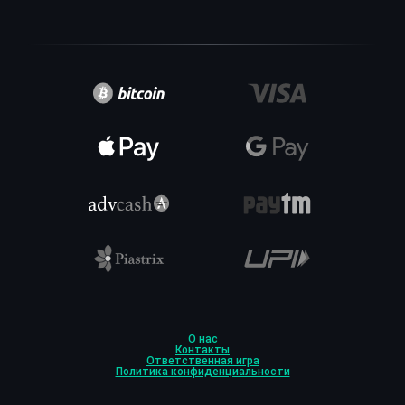
О нас
Контакты
Ответственная игра
Политика конфиденциальности